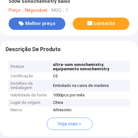
500w Sonochemistry baixo
Preço：Negociável
MOQ：1
Melhor preço
contacto
Descrição De Produto
,
ultra-som sonochemistry
Realçar
equipamento sonochemistry
Certificação
CE
Detalhes da
Embalado na caixa de madeira
embalagem
Habilidade da fonte
1000pcs por mês
Lugar de origem
China
Marca
Altrasonic
Veja mais