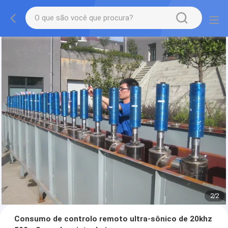
2
/
2
Consumo de controlo remoto ultra-sônico de 20khz