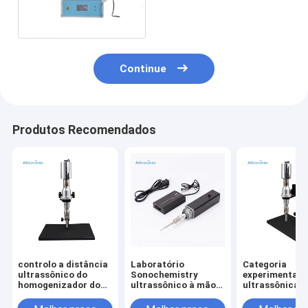
20khz 500w
Sonochemistry baixo
Continue
Produtos Recomendados
controlo a distância
Laboratório
Categoria
ultrassônico do
Sonochemistry
experimental
homogenizador do
ultrassônico à mão
ultrassônica d
modo de 20kHz
com ponta de prova
homogenizado
Digitas
do titânio
20kHz 500w d